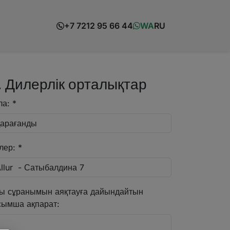
+7 7212 95 66 44
WA
RU
. Дилерлік орталықтар
ла: *
лер: *
ы сұранымын аяқтауға дайындайтын
сымша ақпарат: