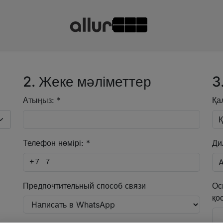
2. Жеке мәліметтер
3
Атыңыз: *
Қа
Телефон нөмірі: *
Ди
Предпочтительный способ связи
Ос
қо