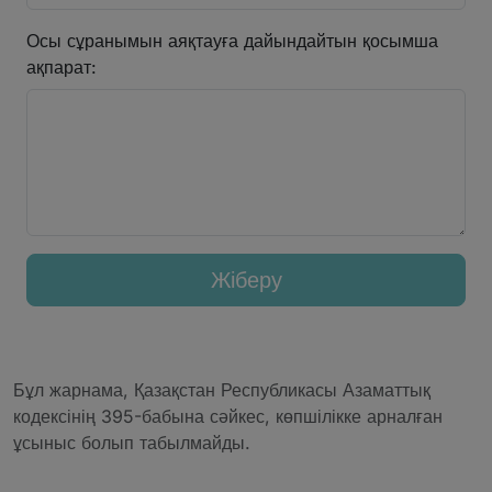
Осы сұранымын аяқтауға дайындайтын қосымша
ақпарат:
Жіберу
Бұл жарнама, Қазақстан Республикасы Азаматтық
кодексінің 395-бабына сәйкес, көпшілікке арналған
ұсыныс болып табылмайды.