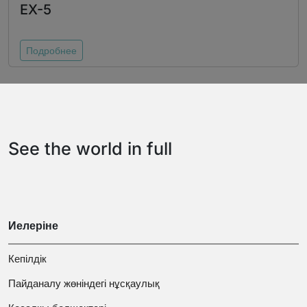
EX-5
Подробнее
See the world in full
Иелеріне
Кепілдік
Пайданалу жөніндегі нұсқаулық