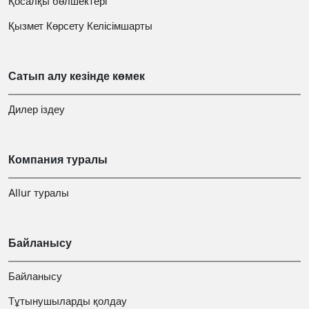
Қосалқы бөлшектері
Қызмет Көрсету Келісімшарты
Сатып алу кезінде көмек
Дилер іздеу
Компания туралы
Allur туралы
Байланысу
Байланысу
Тұтынушыларды қолдау